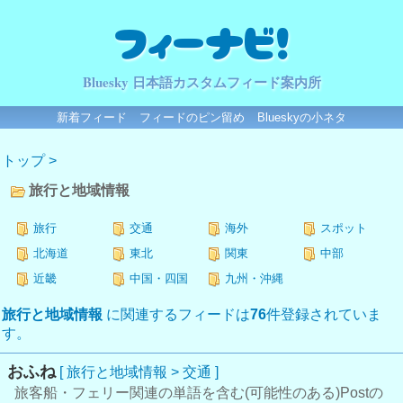
フィーナビ！
Bluesky 日本語カスタムフィード案内所
新着フィード
フィードのピン留め
Blueskyの小ネタ
トップ
>
旅行と地域情報
旅行
交通
海外
スポット
北海道
東北
関東
中部
近畿
中国・四国
九州・沖縄
旅行と地域情報
に関連するフィードは
76
件登録されていま
す。
おふね
[ 旅行と地域情報 > 交通 ]
旅客船・フェリー関連の単語を含む(可能性のある)Postの