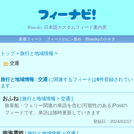
フィーナビ！
Bluesky 日本語カスタムフィード案内所
新着フィード
フィードのピン留め
Blueskyの小ネタ
トップ
>
旅行と地域情報
>
交通
旅行と地域情報 : 交通
に関連するフィードは
6
件登録されてい
ます。
おふね
[ 旅行と地域情報 > 交通 ]
旅客船・フェリー関連の単語を含む(可能性のある)Postの
フィードです。単語は随時更新していきます
登録日：2024/02/17
南海電鉄
[ 旅行と地域情報 > 交通 ]