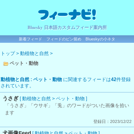
フィーナビ！
Bluesky 日本語カスタムフィード案内所
新着フィード
フィードのピン留め
Blueskyの小ネタ
トップ
>
動植物と自然
>
ペット・動物
動植物と自然 : ペット・動物
に関連するフィードは
42
件登録
されています。
うさぎ
[ 動植物と自然 > ペット・動物 ]
「うさぎ」「ウサギ」「兎」のワードがついた画像を拾い
ます
登録日：2023/12/22
犬画像Feed
[ 動植物と自然 > ペット・動物 ]