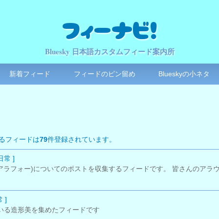
フィーナビ！
Bluesky 日本語カスタムフィード案内所
新着フィード
フィードのピン留め
Blueskyの小ネタ
るフィードは
79
件登録されています。
日常 ]
、アラフォー)についてのポストを収集するフィードです。 皆さんのアラ
 ]
いる造形美を集めたフィードです