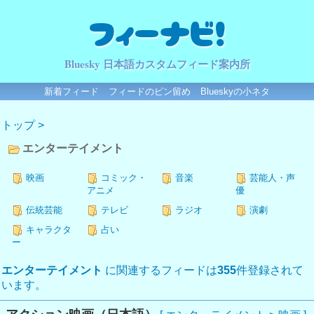
フィーナビ！
Bluesky 日本語カスタムフィード案内所
新着フィード
フィードのピン留め
Blueskyの小ネタ
トップ
>
エンターテイメント
映画
コミック・
音楽
芸能人・声
アニメ
優
伝統芸能
テレビ
ラジオ
演劇
キャラクタ
占い
ー
エンターテイメント
に関連するフィードは
355
件登録されて
います。