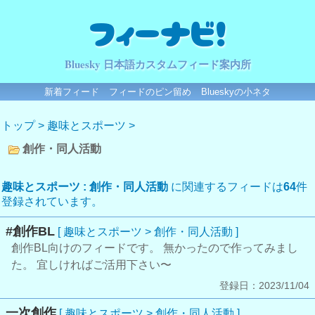
フィーナビ！
Bluesky 日本語カスタムフィード案内所
新着フィード
フィードのピン留め
Blueskyの小ネタ
トップ
>
趣味とスポーツ
>
創作・同人活動
趣味とスポーツ : 創作・同人活動
に関連するフィードは
64
件
登録されています。
#創作BL
[ 趣味とスポーツ > 創作・同人活動 ]
創作BL向けのフィードです。 無かったので作ってみまし
た。 宜しければご活用下さい〜
登録日：2023/11/04
一次創作
[ 趣味とスポーツ > 創作・同人活動 ]