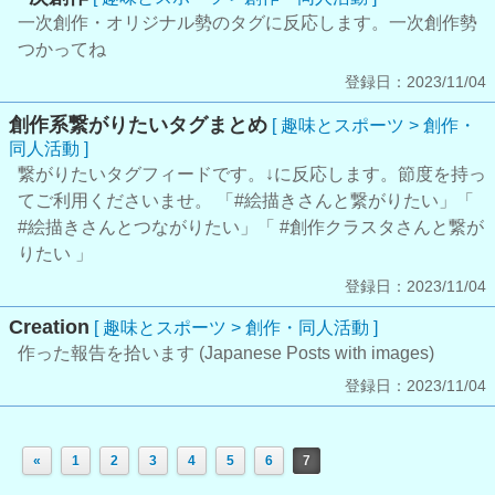
一次創作・オリジナル勢のタグに反応します。一次創作勢
つかってね
登録日：2023/11/04
創作系繋がりたいタグまとめ
[ 趣味とスポーツ > 創作・
同人活動 ]
繋がりたいタグフィードです。↓に反応します。節度を持っ
てご利用くださいませ。 「#絵描きさんと繋がりたい」「
#絵描きさんとつながりたい」「 #創作クラスタさんと繋が
りたい 」
登録日：2023/11/04
Creation
[ 趣味とスポーツ > 創作・同人活動 ]
作った報告を拾います (Japanese Posts with images)
登録日：2023/11/04
«
1
2
3
4
5
6
7