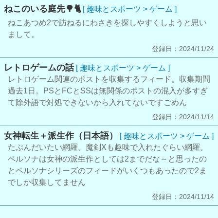
ねこのいる庭先🌳🐈
[ 趣味とスポーツ > ゲーム ]
ねこあつめ2で訪ねるにわさきを探しやすくしようと思い
まして。
登録日：2024/11/24
レトロゲームの話
[ 趣味とスポーツ > ゲーム ]
レトロゲーム関連のポストを収集するフィード。収集期間
過去1日。PSとFCとSSは無関係のポストの混入が多すぎ
て除外語で対処できないから入れてないですごめん
登録日：2024/11/14
女神転生＋派生作（日本語）
[ 趣味とスポーツ > ゲーム ]
たぶんだいたい網羅。魔剣Xも趣味で入れたぐらい網羅。
ペルソナは女神の派生作としては2までだな～と思ったの
とペルソナシリーズのフィードがいくつもあったので2ま
でしか収集してません
登録日：2024/11/14