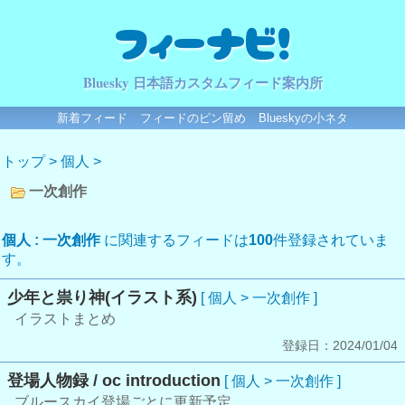
フィーナビ！
Bluesky 日本語カスタムフィード案内所
新着フィード
フィードのピン留め
Blueskyの小ネタ
トップ
>
個人
>
一次創作
個人 : 一次創作
に関連するフィードは
100
件登録されていま
す。
少年と祟り神(イラスト系)
[ 個人 > 一次創作 ]
イラストまとめ
登録日：2024/01/04
登場人物録 / oc introduction
[ 個人 > 一次創作 ]
ブルースカイ登場ごとに更新予定