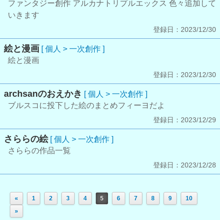
ファンタジー創作 アルカナトリプルエックス 色々追加して
いきます
登録日：2023/12/30
絵と漫画
[ 個人 > 一次創作 ]
絵と漫画
登録日：2023/12/30
archsanのおえかき
[ 個人 > 一次創作 ]
ブルスコに投下した絵のまとめフィーヨだよ
登録日：2023/12/29
さららの絵
[ 個人 > 一次創作 ]
さららの作品一覧
登録日：2023/12/28
«
1
2
3
4
5
6
7
8
9
10
»